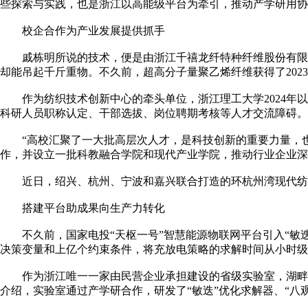
些探索与实践，也是浙江以高能级平台为牵引，推动产学研用协
校企合作为产业发展提供抓手
戚栋明所说的技术，便是由浙江千禧龙纤特种纤维股份有限公
却能吊起千斤重物。不久前，超高分子量聚乙烯纤维获得了202
作为纺织技术创新中心的牵头单位，浙江理工大学2024年以
科研人员职称认定、干部选拔、岗位聘期考核等人才交流障碍。
“高校汇聚了一大批高层次人才，是科技创新的重要力量，也是
作，并设立一批科教融合学院和现代产业学院，推动行业企业深
近日，绍兴、杭州、宁波和嘉兴联合打造的环杭州湾现代纺织
搭建平台助成果向生产力转化
不久前，国家电投“天枢一号”智慧能源物联网平台引入“敏迭
决策变量和上亿个约束条件，将充放电策略的求解时间从小时级
作为浙江唯一一家由民营企业承担建设的省级实验室，湖畔实
介绍，实验室通过产学研合作，研发了“敏迭”优化求解器、“八