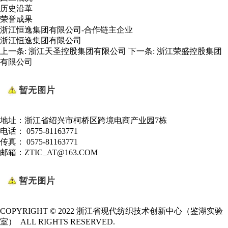
历史沿革
荣誉成果
浙江恒逸集团有限公司-合作链主企业
浙江恒逸集团有限公司
上一条:
浙江天圣控股集团有限公司
下一条:
浙江荣盛控股集团
有限公司
地址：浙江省绍兴市柯桥区跨境电商产业园7栋
电话： 0575-81163771
传真： 0575-81163771
邮箱：ZTIC_AT@163.COM
COPYRIGHT © 2022 浙江省现代纺织技术创新中心（鉴湖实验
室） ALL RIGHTS RESERVED.