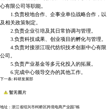
心
有限公司等职能。
1.
负责校地合作
、
企事业单位战略合作
，以
及相关政策制定。
2.
负责企业引培
及其
日常协调与管理。
3.
负责科技成果、创业项目的孵化与管理。
4
.
负责对接
浙江
现代纺织技术
创新
中心
有限
公司
。
5
.
负责产业基金等多元化投入的拓展。
6
.
完成
中心
领导交办的其他工作。
下一条:
科研发展部
地址：浙江省绍兴市柯桥区跨境电商产业园7栋