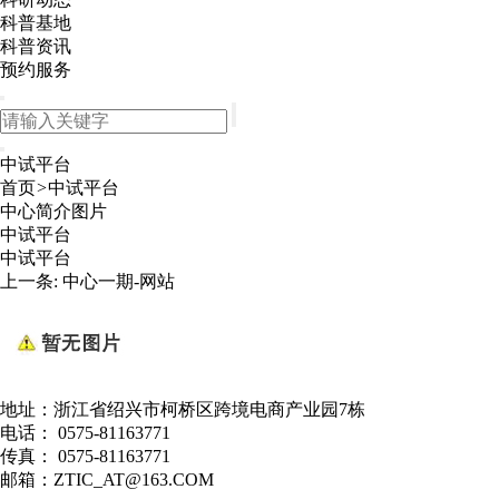
科普基地
科普资讯
预约服务
中试平台
首页
>
中试平台
中心简介图片
中试平台
中试平台
上一条:
中心一期-网站
地址：浙江省绍兴市柯桥区跨境电商产业园7栋
电话： 0575-81163771
传真： 0575-81163771
邮箱：ZTIC_AT@163.COM