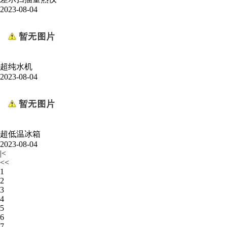
2023-08-04
超纯水机
2023-08-04
超低温冰箱
2023-08-04
|<
<<
1
2
3
4
5
6
7