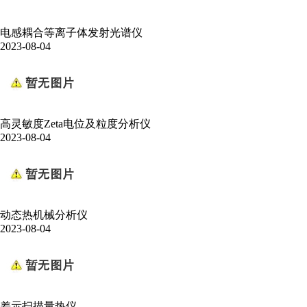
电感耦合等离子体发射光谱仪
2023-08-04
高灵敏度Zeta电位及粒度分析仪
2023-08-04
动态热机械分析仪
2023-08-04
差示扫描量热仪