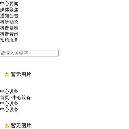
中心要闻
媒体聚焦
通知公告
科研动态
科普基地
科普资讯
预约服务
中心设备
首页
>
中心设备
中心设备
中心设备