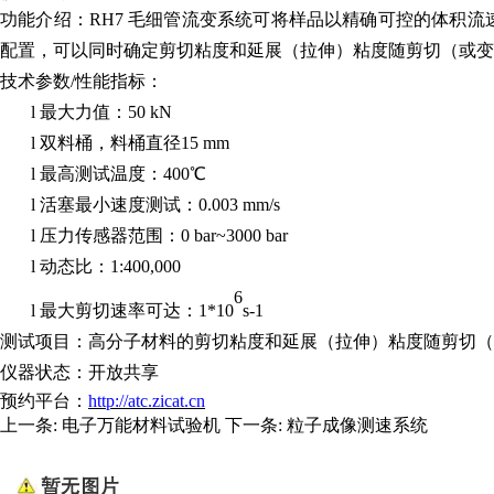
功能介绍：
RH7 毛细管流变系统可将样品以精确可控的体积
配置，可以同时确定剪切粘度和延展（拉伸）粘度随剪切（或变
技术参数
/性能指标：
l
最大力值：
50 kN
l
双料桶，料桶直径
15 mm
l
最高测试温度：
400℃
l
活塞最小速度测试：
0.003 mm/s
l
压力传感器范围：
0
bar~3000
bar
l
动态比：
1:400,000
6
l
最大剪切速率可达：
1*10
s-1
测试项目：高分子材料的剪切粘度和延展（拉伸）粘度随剪切（
仪器状态：开放共享
预约平台：
http://atc.zicat.cn
上一条:
电子万能材料试验机
下一条:
粒子成像测速系统